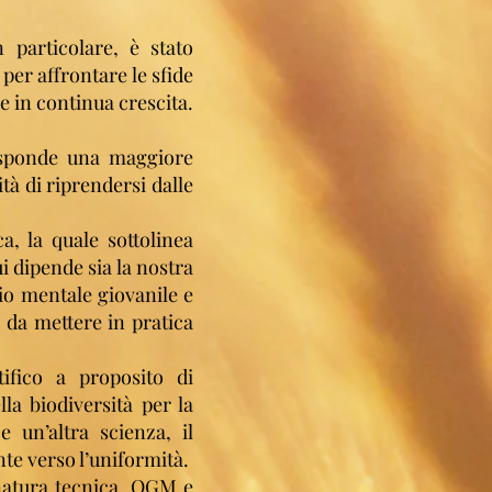
 particolare, è stato
per affrontare le sfide
 in continua crescita.
risponde una maggiore
tà di riprendersi dalle
a, la quale sottolinea
i dipende sia la nostra
gio mentale giovanile e
e da mettere in pratica
ifico a proposito di
la biodiversità per la
 un’altra scienza, il
te verso l’uniformità.
 natura tecnica, OGM e