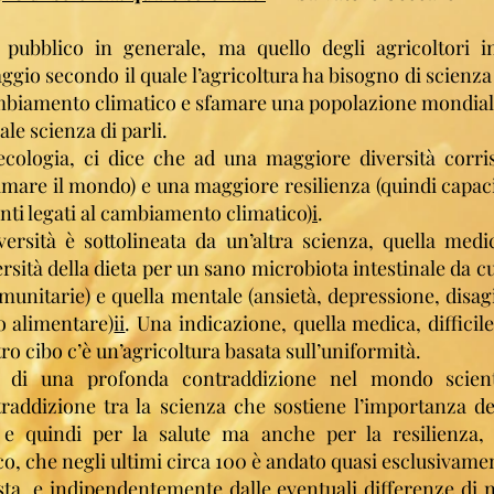
 pubblico in generale, ma quello degli agricoltori in
io secondo il quale l’agricoltura ha bisogno di scienza 
cambiamento climatico e sfamare una popolazione mondiale
ale scienza di parli.
l’ecologia, ci dice che ad una maggiore diversità cor
famare il mondo) e una maggiore resilienza (quindi capaci
ti legati al cambiamento climatico)
i
.
ersità è sottolineata da un’altra scienza, quella medic
rsità della dieta per un sano microbiota intestinale da cu
immunitarie) e quella mentale (ansietà, depressione, disa
o alimentare)
ii
. Una indicazione, quella medica, difficil
tro cibo c’è un’agricoltura basata sull’uniformità.
to di una profonda contraddizione nel mondo scient
raddizione tra la scienza che sostiene l’importanza del
 e quindi per la salute ma anche per la resilienza, e
, che negli ultimi circa 100 è andato quasi esclusivamen
sta, e indipendentemente dalle eventuali differenze di