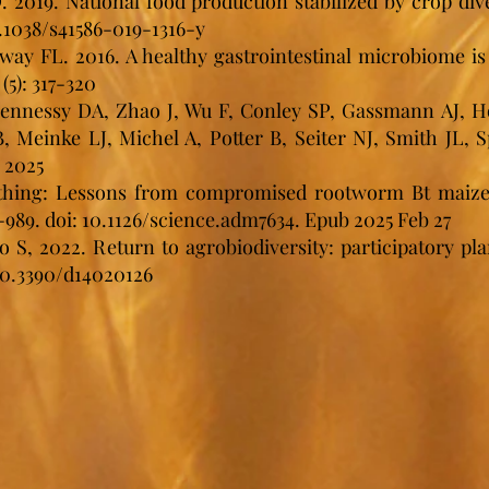
2019. National food production stabilized by crop diver
0.1038/s41586-019-1316-y
y FL. 2016. A healthy gastrointestinal microbiome is
(5): 317-320
ennessy DA, Zhao J, Wu F, Conley SP, Gassmann AJ, H
 Meinke LJ, Michel A, Potter B, Seiter NJ, Smith JL, 
 2025
thing: Lessons from compromised rootworm Bt maize 
84-989. doi: 10.1126/science.adm7634. Epub 2025 Feb 27
 S, 2022. Return to agrobiodiversity: participatory pla
/10.3390/d14020126