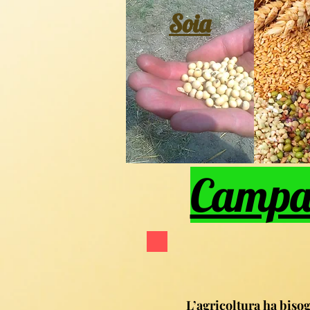
Soia
Campa
L’agricoltura ha biso