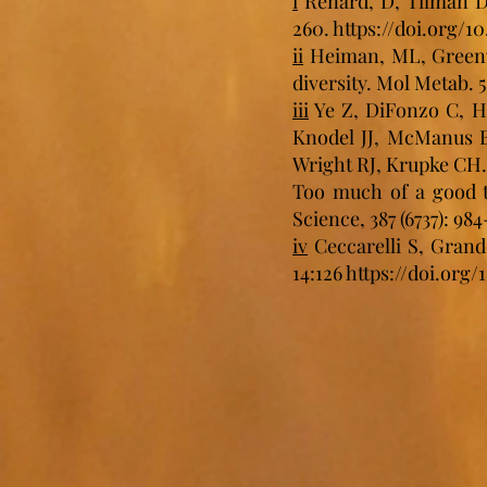
i
Renard, D, Tilman D. 
260.
https://doi.org/1
ii
Heiman, ML, Greenwa
diversity. Mol Metab. 5 
iii
Ye Z, DiFonzo C, H
Knodel JJ, McManus B,
Wright RJ, Krupke CH.
Too much of a good 
Science, 387 (6737): 9
iv
Ceccarelli S, Grando
14:126
https://doi.org