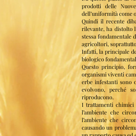
prodotti delle Nuo
dell’uniformità come o
Quindi il recente di
rilevante, ha distolto
stessa fondamentale d
agricoltori, soprattutto
Infatti, la principale
biologico fondamental
Questo principio, fo
organismi viventi cambi
erbe infestanti sono o
evolvono, perché so
riproducono.
I trattamenti chimic
l’ambiente che circo
l’ambiente che circo
causando un problema 
un rapporto causa ed e