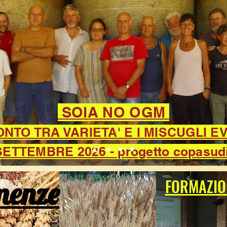
SOIA NO OGM
TO TRA VARIETA' E I MISCUGLI E
SETTEMBRE 2026 - progetto copasud
menze
FORMAZIO