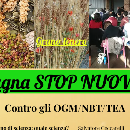
Grano tenero
gna STOP NUOV
Contro gli OGM/NBT/TEA
gno di scienza: quale scienza?
Salvatore Ceccarelli