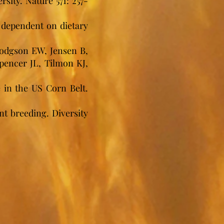
sity. Nature 571: 257-
 dependent on dietary
odgson EW, Jensen B,
Spencer JL, Tilmon KJ,
in the US Corn Belt.
nt breeding. Diversity