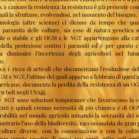
co, a causare la resistenza: la resistenza è già presente co
quali la sfruttano, evolvendosi, nel momento del bisogno.
omologia (altre scienze) ci dicono da tempo che qua
parassita delle colture, sia esso di natura genetica 
ile o stabile e gli OGM e le NGT appartengono alla cat
 della protezione contro i parassiti ed è per questo 
 diminuire l’incertezza degli agricoltori nel futu
o.
fica è ricca di articoli che documentano l’evoluzione de
M e NGT, l’ultimo dei quali apparso a febbraio di quest’
mericane, documenta la perdita della resistenza di un OG
orn belt negli USA
iii
.
 NGT sono soluzioni temporanee che favoriscono la co
stenti e quindi creano necessità di più chimica e di 
erabilità nel mondo agricolo minando la sovranità dei
contrario l’uso della biodiversità, raccomandata da gran 
 colture diverse, con la consociazione e con la colti
nza questa vecchia di quasi 100 anni), offre agli agr