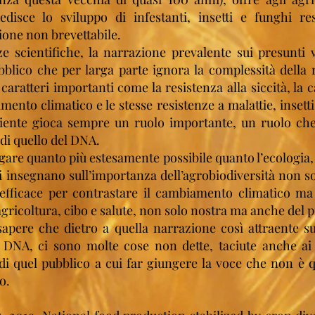
isce lo sviluppo di infestanti, insetti e funghi resi
ione non brevettabile.
e scientifiche, la narrazione prevalente sui presunti
blico che per larga parte ignora la complessità della 
 caratteri importanti come la resistenza alla siccità, la c
mento climatico e le stesse resistenze a malattie, insetti
biente gioca sempre un ruolo importante, un ruolo che
 di quello del DNA.
gare quanto più estesamente possibile quanto l’ecologia, 
i insegnano sull’importanza dell’agrobiodiversità non 
efficace per contrastare il cambiamento climatico m
agricoltura, cibo e salute, non solo nostra ma anche del p
apere che dietro a quella narrazione così attraente s
DNA, ci sono molte cose non dette, taciute anche ai p
i quel pubblico a cui far giungere la voce che non è qu
o.