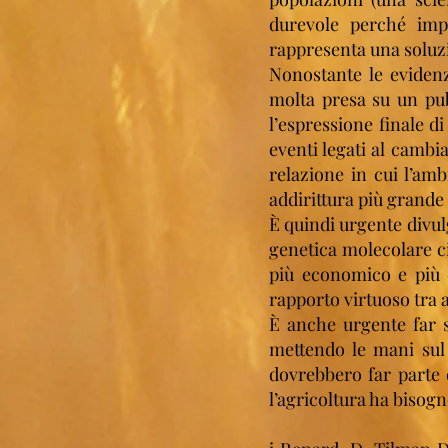
durevole perché imped
rappresenta una soluz
Nonostante le evidenz
molta presa su un pub
l’espressione finale di
eventi legati al cambia
relazione in cui l’am
addirittura più grande
È quindi urgente divul
genetica molecolare c
più economico e più 
rapporto virtuoso tra 
È anche urgente far s
mettendo le mani sul 
dovrebbero far parte d
l’agricoltura ha bisogn