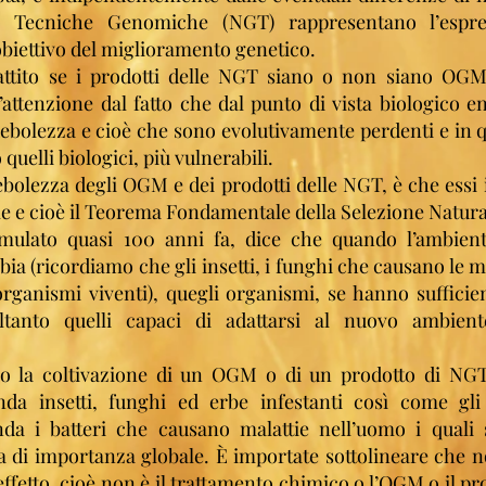
ve Tecniche Genomiche (NGT) rappresentano l’espr
biettivo del miglioramento genetico.
battito se i prodotti delle NGT siano o non siano OG
 l’attenzione dal fatto che dal punto di vista biologico 
ebolezza e cioè che sono evolutivamente perdenti e in q
 quelli biologici, più vulnerabili.
 debolezza degli OGM e dei prodotti delle NGT, è che ess
e e cioè il Teorema Fondamentale della Selezione Natura
rmulato quasi 100 anni fa, dice che quando l’ambien
a (ricordiamo che gli insetti, i funghi che causano le mal
rganismi viventi), quegli organismi, se hanno sufficien
ltanto quelli capaci di adattarsi al nuovo ambien
i o la coltivazione di un OGM o di un prodotto di NG
nda insetti, funghi ed erbe infestanti così come gli
nda i batteri che causano malattie nell’uomo i quali 
di importanza globale. È importate sottolineare che n
ffetto, cioè non è il trattamento chimico o l’OGM o il p