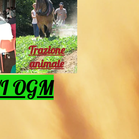
Trazione
animale
I OGM