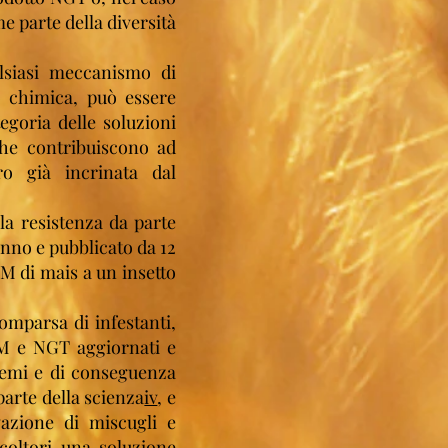
me parte della diversità
lsiasi meccanismo di
o chimica, può essere
egoria delle soluzioni
che contribuiscono ad
ro già incrinata dal
lla resistenza da parte
anno e pubblicato da 12
M di mais a un insetto
mparsa di infestanti,
OGM e NGT aggiornati e
 semi e di conseguenza
parte della scienza
iv
, e
vazione di miscugli e
icoltori una soluzione