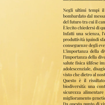
Negli ultimi tempi il
bombardato dal messagg
del futuro tra cui il 
È lecito chiedersi di qu
Infatti una scienza, 
produttività (quindi s
conseguenze degli even
L’importanza della div
l’importanza della dive
salute fisica (difese 
adolescenziale, disagi
visto che dietro al nos
Questo è il risulta
biodiversità: una cont
sicurezza alimentare
miglioramento genetico
Da questo punto di vi