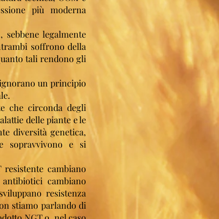
essione più moderna
M, sebbene legalmente
entrambi soffrono della
uanto tali rendono gli
i ignorano un principio
le.
te che circonda degli
attie delle piante e le
te diversità genetica,
te sopravvivono e si
T resistente cambiano
 antibiotici cambiano
sviluppano resistenza
on stiamo parlando di
rodotto NGT o, nel caso