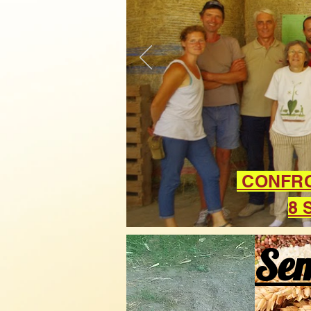
CONFRON
8 
Se