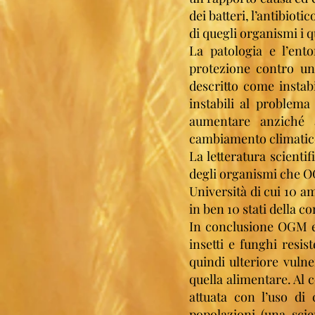
dei batteri, l’antibioti
di quegli organismi i 
La patologia e l’ent
protezione contro un 
descritto come instab
instabili al problema
aumentare anziché a
cambiamento climatic
La letteratura scienti
degli organismi che OG
Università di cui 10 a
in ben 10 stati della c
In conclusione OGM e
insetti e funghi resi
quindi ulteriore vuln
quella alimentare. Al 
attuata con l’uso di
popolazioni (una scie