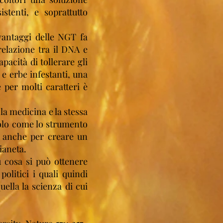
stenti, e soprattutto
 vantaggi delle NGT fa
relazione tra il DNA e
apacità di tollerare gli
 e erbe infestanti, una
 per molti caratteri è
la medicina e la stessa
solo come lo strumento
a anche per creare un
ianeta.
u cosa si può ottenere
olitici i quali quindi
ella la scienza di cui